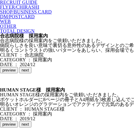
RECRUIT GUIDE
FLYER/CHIRASHI
SHOP/BUSINESS CARD
DM/POSTCARD
WEB
OTHER
TOTAL DESIGN
合志病院様 採用案内
合志病院様の採用案内をご依頼いただきました。
病院らしさを良い意味で裏切る意外性のあるデザインとのご希
明るくコントラストの強いパターンをあしらい、採用会場でも
CLIENT ： 合志病院
CATEGORY ： 採用案内
DATE ： 2024/12
preview
next
HUMAN STAGE様 採用案内
HUMAN STAGE様の採用案内をご依頼いただきました。
ポケットホルダーに8ページの冊子とA4用紙を3枚差し込んで
明るいオレンジのグラデーションでアクティブで元気のあるデ
CLIENT ： HUMAN STAGE様
CATEGORY ： 採用案内
DATE ： 2019/12
preview
next